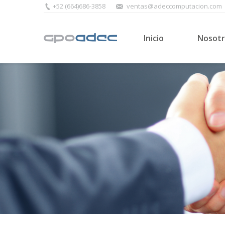
+52 (664)686-3858
ventas@adeccomputacion.com
Inicio
Nosotr