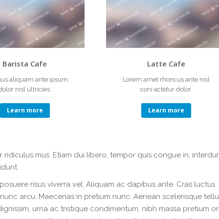
Barista Cafe
Latte Cafe
us aliquam ante ipsum
Lorem amet rhoncus ante nisl
dolor nisl ultricies.
coni actetur dolor.
Learn more
Learn more
 ridiculus mus. Etiam dui libero, tempor quis congue in, interd
idunt.
 posuere risus viverra vel. Aliquam ac dapibus ante. Cras luctus
ac nunc arcu. Maecenas in pretium nunc. Aenean scelerisque tellu
dignissim, urna ac tristique condimentum, nibh massa pretium orc